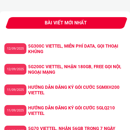
BÀI VIẾT MỚI NHẤT
5G300C VIETTEL, MIỄN PHÍ DATA, GỌI THOẠI
12/09/2025
KHỦNG
5G200C VIETTEL, NHẬN 180GB, FREE GỌI NỘI,
12/09/2025
NGOẠI MẠNG
HƯỚNG DẪN ĐĂNG KÝ GÓI CƯỚC 5GMXH200
11/09/2025
VIETTEL
HƯỚNG DẪN ĐĂNG KÝ GÓI CƯỚC 5GLQ210
11/09/2025
VIETTEL
5G70 VIETTEL, NHẬN 56GB TRONG 7 NGÀY