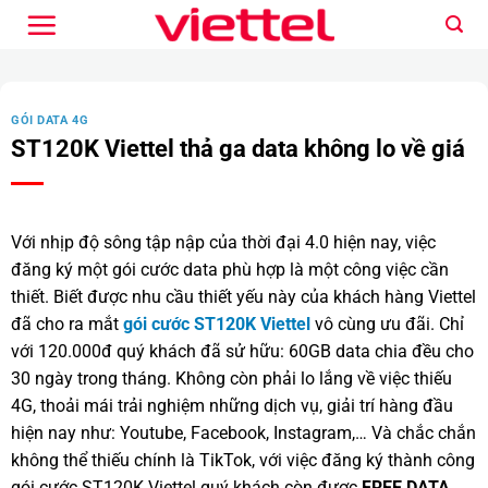
Bỏ
qua
nội
dung
GÓI DATA 4G
ST120K Viettel thả ga data không lo về giá
Với nhịp độ sông tập nập của thời đại 4.0 hiện nay, việc
đăng ký một gói cước data phù hợp là một công việc cần
thiết. Biết được nhu cầu thiết yếu này của khách hàng Viettel
đã cho ra mắt
gói cước ST120K Viettel
vô cùng ưu đãi. Chỉ
với 120.000đ quý khách đã sử hữu: 60GB data chia đều cho
30 ngày trong tháng. Không còn phải lo lắng về việc thiếu
4G, thoải mái trải nghiệm những dịch vụ, giải trí hàng đầu
hiện nay như: Youtube, Facebook, Instagram,… Và chắc chắn
không thể thiếu chính là TikTok, với việc đăng ký thành công
gói cước ST120K Viettel quý khách còn được
FREE DATA