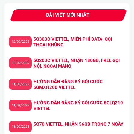
BÀI VIẾT MỚI NHẤT
5G300C VIETTEL, MIỄN PHÍ DATA, GỌI
12/09/2025
THOẠI KHỦNG
5G200C VIETTEL, NHẬN 180GB, FREE GỌI
12/09/2025
NỘI, NGOẠI MẠNG
HƯỚNG DẪN ĐĂNG KÝ GÓI CƯỚC
11/09/2025
5GMXH200 VIETTEL
HƯỚNG DẪN ĐĂNG KÝ GÓI CƯỚC 5GLQ210
11/09/2025
VIETTEL
5G70 VIETTEL, NHẬN 56GB TRONG 7 NGÀY
11/09/2025