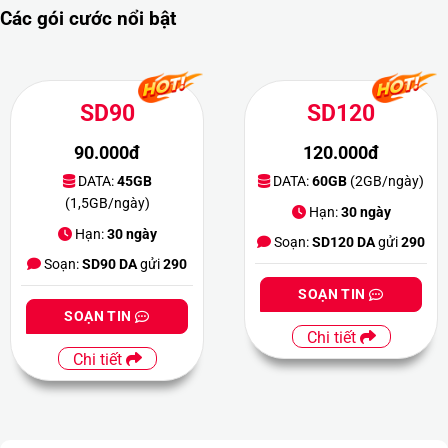
Các gói cước nổi bật
SD90
SD120
90.000đ
120.000đ
DATA:
45GB
DATA:
60GB
(2GB/ngày)
(1,5GB/ngày)
Hạn:
30 ngày
Hạn:
30 ngày
Soạn:
SD120 DA
gửi
290
Soạn:
SD90 DA
gửi
290
SOẠN TIN
SOẠN TIN
Chi tiết
Chi tiết