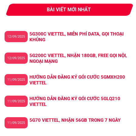
BÀI VIẾT MỚI NHẤT
5G300C VIETTEL, MIỄN PHÍ DATA, GỌI THOẠI
12/09/2025
KHỦNG
5G200C VIETTEL, NHẬN 180GB, FREE GỌI NỘI,
12/09/2025
NGOẠI MẠNG
HƯỚNG DẪN ĐĂNG KÝ GÓI CƯỚC 5GMXH200
11/09/2025
VIETTEL
HƯỚNG DẪN ĐĂNG KÝ GÓI CƯỚC 5GLQ210
11/09/2025
VIETTEL
5G70 VIETTEL, NHẬN 56GB TRONG 7 NGÀY
11/09/2025