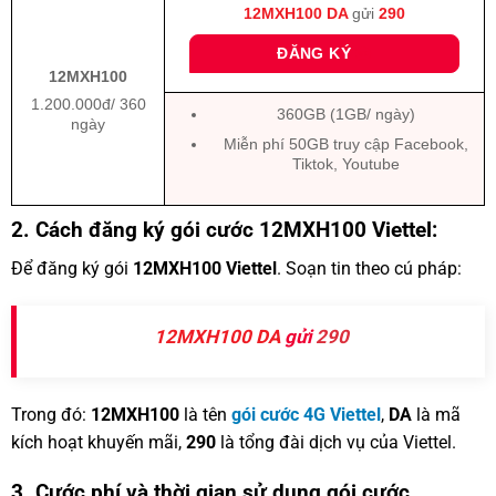
12MXH100 DA
gửi
290
ĐĂNG KÝ
12MXH100
1.200.000đ/ 360
360GB (1GB/ ngày)
ngày
Miễn phí 50GB truy cập Facebook,
Tiktok, Youtube
2. Cách đăng ký gói cước 12MXH100 Viettel:
Để đăng ký gói
12MXH100 Viettel
. Soạn tin theo cú pháp:
12MXH100 DA
gửi
290
Trong đó:
12MXH100
là tên
gói cước 4G Viettel
,
DA
là mã
kích hoạt khuyến mãi,
290
là tổng đài dịch vụ của Viettel.
3. Cước phí và thời gian sử dụng gói cước