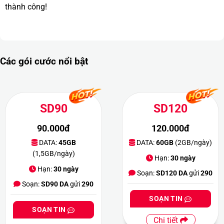
thành công!
Các gói cước nổi bật
SD90
SD120
90.000đ
120.000đ
DATA:
45GB
DATA:
60GB
(2GB/ngày)
(1,5GB/ngày)
Hạn:
30 ngày
Hạn:
30 ngày
Soạn:
SD120 DA
gửi
290
Soạn:
SD90 DA
gửi
290
SOẠN TIN
SOẠN TIN
Chi tiết