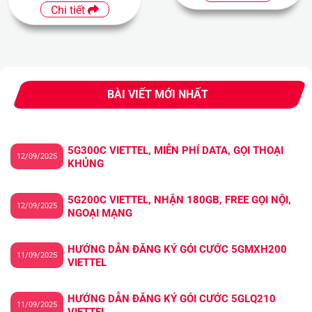
Chi tiết
BÀI VIẾT MỚI NHẤT
5G300C VIETTEL, MIỄN PHÍ DATA, GỌI THOẠI
12/09/2025
KHỦNG
5G200C VIETTEL, NHẬN 180GB, FREE GỌI NỘI,
12/09/2025
NGOẠI MẠNG
HƯỚNG DẪN ĐĂNG KÝ GÓI CƯỚC 5GMXH200
11/09/2025
VIETTEL
HƯỚNG DẪN ĐĂNG KÝ GÓI CƯỚC 5GLQ210
11/09/2025
VIETTEL