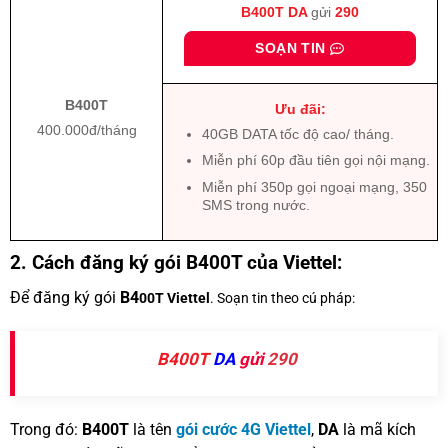
B400T DA
gửi
290
SOẠN TIN
B400T
Ưu đãi:
400.000đ/tháng
40GB DATA tốc độ cao/ tháng.
Miễn phí 60p đầu tiên gọi nội mạng.
Miễn phí 350p gọi ngoại mạng, 350
SMS trong nước.
2. Cách đăng ký gói B400T của Viettel:
Để đăng ký gói
B4
00T Viettel
. Soạn tin theo cú pháp:
B400T
DA
gửi
290
Trong đó:
B400T
là tên
gói cước 4G Viettel
,
DA
là mã kích