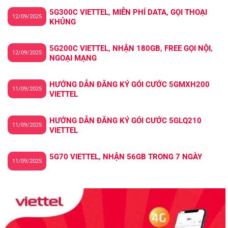
5G300C VIETTEL, MIỄN PHÍ DATA, GỌI THOẠI
12/09/2025
KHỦNG
5G200C VIETTEL, NHẬN 180GB, FREE GỌI NỘI,
12/09/2025
NGOẠI MẠNG
HƯỚNG DẪN ĐĂNG KÝ GÓI CƯỚC 5GMXH200
11/09/2025
VIETTEL
HƯỚNG DẪN ĐĂNG KÝ GÓI CƯỚC 5GLQ210
11/09/2025
VIETTEL
5G70 VIETTEL, NHẬN 56GB TRONG 7 NGÀY
11/09/2025