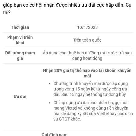
giúp bạn có cơ hội nhận được nhiều ưu đãi cực hấp dẫn. Cụ
thể:
Thời gian
10/1/2023
Phạm vi triển
Trên toàn quốc
khai
Đối tượng tham
Áp dụng cho thuê bao di động trả trước, trả sau
gia
đạng hoạt động
Nhận 20% giá trị thẻ nạp vào tài khoản khuyến
mãi
Chương trình khuyến mãi được áp dụng
trong vòng 15 ngày kể từ ngày cộng ưu
đãi. Sau 15 ngày hệ thống tự động hủy
Ưu đãi
Chỉ áp dụng ưu đãi cho nhắn tin, gọi nội
mạng Viettel và không dùng tiền khuyến
mãi để đăng ký 4G của Viettel hay các dịch
vụ GTGT khác.
Qui định nạp: