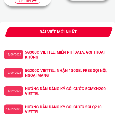
Chi tiết
BÀI VIẾT MỚI NHẤT
5G300C VIETTEL, MIỄN PHÍ DATA, GỌI THOẠI
12/09/2025
KHỦNG
5G200C VIETTEL, NHẬN 180GB, FREE GỌI NỘI,
12/09/2025
NGOẠI MẠNG
HƯỚNG DẪN ĐĂNG KÝ GÓI CƯỚC 5GMXH200
11/09/2025
VIETTEL
HƯỚNG DẪN ĐĂNG KÝ GÓI CƯỚC 5GLQ210
11/09/2025
VIETTEL