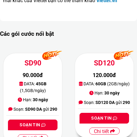
mãi khác của Viettel bạn có thể tham khảo
Viettel.vn
Các gói cước nổi bật
SD90
SD120
90.000đ
120.000đ
DATA:
45GB
DATA:
60GB
(2GB/ngày)
(1,5GB/ngày)
Hạn:
30 ngày
Hạn:
30 ngày
Soạn:
SD120 DA
gửi
290
Soạn:
SD90 DA
gửi
290
SOẠN TIN
SOẠN TIN
Chi tiết