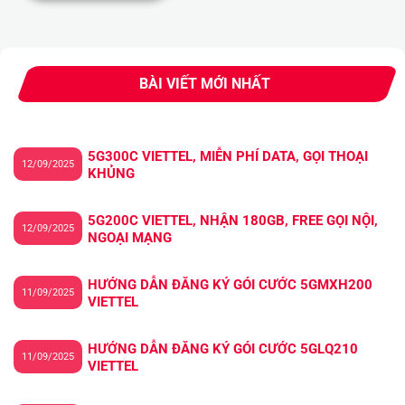
BÀI VIẾT MỚI NHẤT
5G300C VIETTEL, MIỄN PHÍ DATA, GỌI THOẠI
12/09/2025
KHỦNG
5G200C VIETTEL, NHẬN 180GB, FREE GỌI NỘI,
12/09/2025
NGOẠI MẠNG
HƯỚNG DẪN ĐĂNG KÝ GÓI CƯỚC 5GMXH200
11/09/2025
VIETTEL
HƯỚNG DẪN ĐĂNG KÝ GÓI CƯỚC 5GLQ210
11/09/2025
VIETTEL