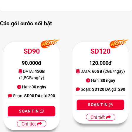
Các gói cước nổi bật
SD90
SD120
90.000đ
120.000đ
DATA:
45GB
DATA:
60GB
(2GB/ngày)
(1,5GB/ngày)
Hạn:
30 ngày
Hạn:
30 ngày
Soạn:
SD120 DA
gửi
290
Soạn:
SD90 DA
gửi
290
SOẠN TIN
SOẠN TIN
Chi tiết
Chi tiết