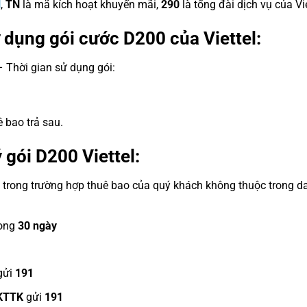
l
,
TN
là mã kích hoạt khuyến mãi,
290
là tổng đài dịch vụ của Vie
ử dụng gói cước D200 của Viettel:
– Thời gian sử dụng gói:
 bao trả sau.
 gói D200 Viettel:
 trong trường hợp thuê bao của quý khách không thuộc trong d
ong
30 ngày
gửi
191
KTTK
gửi
191