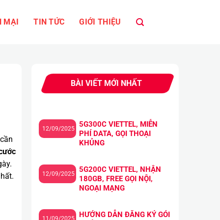
 MẠI
TIN TỨC
GIỚI THIỆU
BÀI VIẾT MỚI NHẤT
5G300C VIETTEL, MIỄN
12/09/2025
PHÍ DATA, GỌI THOẠI
 cần
KHỦNG
 cước
gày.
5G200C VIETTEL, NHẬN
12/09/2025
hất.
180GB, FREE GỌI NỘI,
NGOẠI MẠNG
HƯỚNG DẪN ĐĂNG KÝ GÓI
11/09/2025