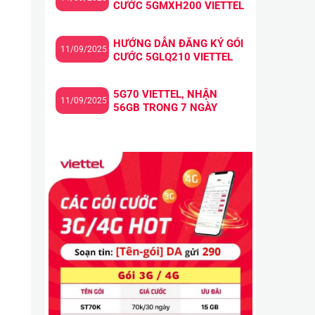
CƯỚC 5GMXH200 VIETTEL
HƯỚNG DẪN ĐĂNG KÝ GÓI
11/09/2025
CƯỚC 5GLQ210 VIETTEL
5G70 VIETTEL, NHẬN
11/09/2025
56GB TRONG 7 NGÀY