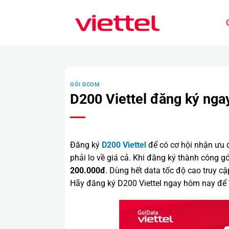
Bỏ
qua
nội
dung
GÓI DCOM
D200 Viettel đăng ký nga
Đăng ký
D200 Viettel
để có cơ hội nhận ưu 
phải lo về giá cả. Khi đăng ký thành công 
200.000đ
. Dùng hết data tốc độ cao truy c
Hãy đăng ký D200 Viettel ngay hôm nay để Vi