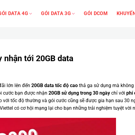
GÓI DATA 4G
GÓI DATA 3G
GÓI DCOM
KHUYẾN
y nhận tới 20GB data
đãi lớn lên đến
20GB data tốc độ cao
thả ga sử dụng mà không
gói cước bạn được nhận
20GB sử dụng trong 30 ngày
chỉ với
phí
ập với tốc độ thường và gói cước cũng sẽ được gia hạn sau 30 n
ettel có cơ hội mạng lại cho bạn những trải nghiệm tuyệt vời n