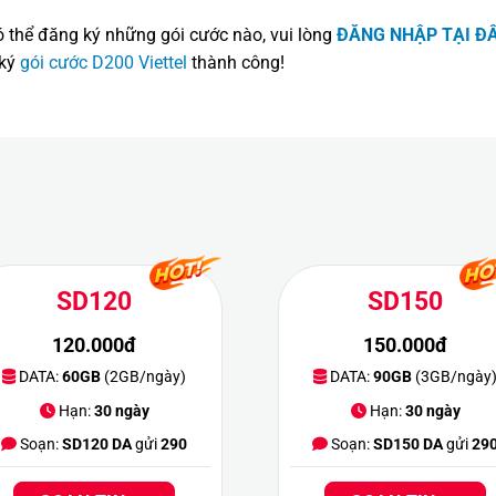
ó thể đăng ký những gói cước nào, vui lòng
ĐĂNG NHẬP TẠI Đ
 ký
gói cước D200 Viettel
thành công!
SD120
SD150
120.000đ
150.000đ
DATA:
60GB
(2GB/ngày)
DATA:
90GB
(3GB/ngày
Hạn:
30 ngày
Hạn:
30 ngày
Soạn:
SD120 DA
gửi
290
Soạn:
SD150 DA
gửi
29