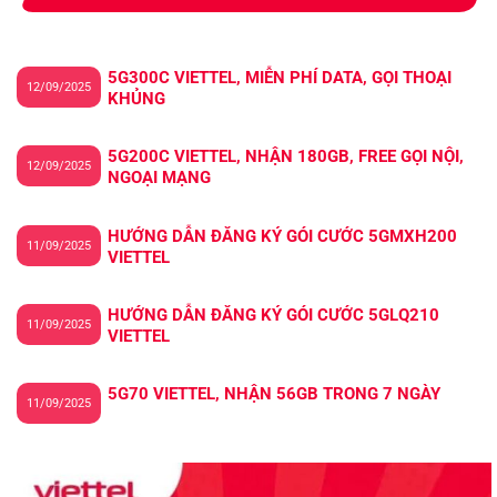
5G300C VIETTEL, MIỄN PHÍ DATA, GỌI THOẠI
12/09/2025
KHỦNG
5G200C VIETTEL, NHẬN 180GB, FREE GỌI NỘI,
12/09/2025
NGOẠI MẠNG
HƯỚNG DẪN ĐĂNG KÝ GÓI CƯỚC 5GMXH200
11/09/2025
VIETTEL
HƯỚNG DẪN ĐĂNG KÝ GÓI CƯỚC 5GLQ210
11/09/2025
VIETTEL
5G70 VIETTEL, NHẬN 56GB TRONG 7 NGÀY
11/09/2025