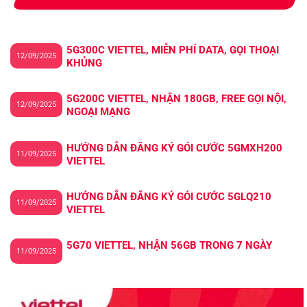
5G300C VIETTEL, MIỄN PHÍ DATA, GỌI THOẠI
12/09/2025
KHỦNG
5G200C VIETTEL, NHẬN 180GB, FREE GỌI NỘI,
12/09/2025
NGOẠI MẠNG
HƯỚNG DẪN ĐĂNG KÝ GÓI CƯỚC 5GMXH200
11/09/2025
VIETTEL
HƯỚNG DẪN ĐĂNG KÝ GÓI CƯỚC 5GLQ210
11/09/2025
VIETTEL
5G70 VIETTEL, NHẬN 56GB TRONG 7 NGÀY
11/09/2025