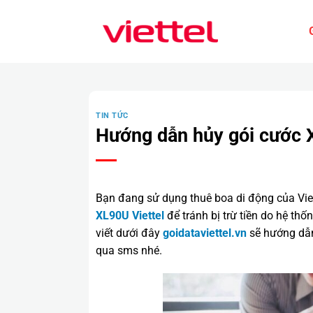
Bỏ
qua
nội
dung
TIN TỨC
Hướng dẫn hủy gói cước 
Bạn đang sử dụng thuê boa di động của Vie
XL90U Viettel
để tránh bị trừ tiền do hệ thố
viết dưới đây
goidataviettel.vn
sẽ hướng dẫn
qua sms nhé.