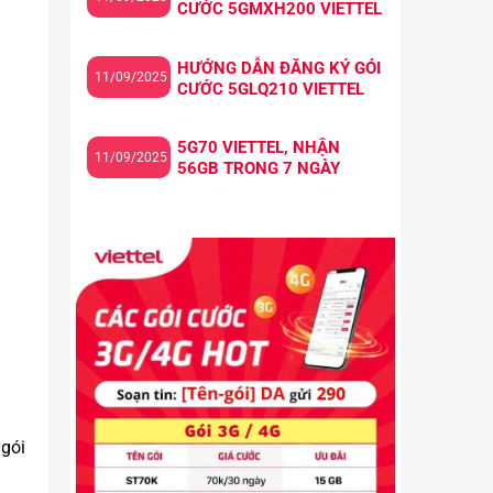
CƯỚC 5GMXH200 VIETTEL
HƯỚNG DẪN ĐĂNG KÝ GÓI
11/09/2025
CƯỚC 5GLQ210 VIETTEL
5G70 VIETTEL, NHẬN
11/09/2025
56GB TRONG 7 NGÀY
 gói