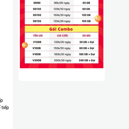
ếp
 tiếp