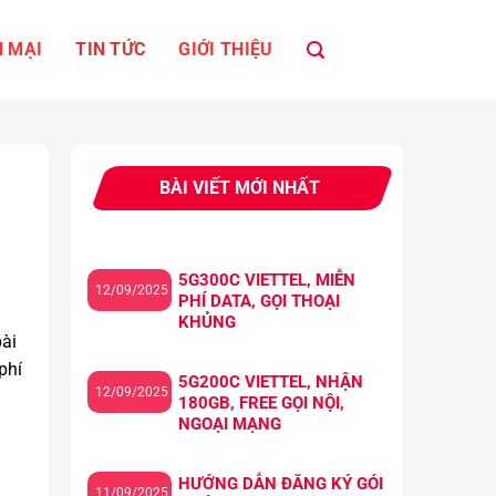
 MẠI
TIN TỨC
GIỚI THIỆU
BÀI VIẾT MỚI NHẤT
5G300C VIETTEL, MIỄN
12/09/2025
PHÍ DATA, GỌI THOẠI
KHỦNG
bài
phí
5G200C VIETTEL, NHẬN
12/09/2025
180GB, FREE GỌI NỘI,
NGOẠI MẠNG
HƯỚNG DẪN ĐĂNG KÝ GÓI
11/09/2025