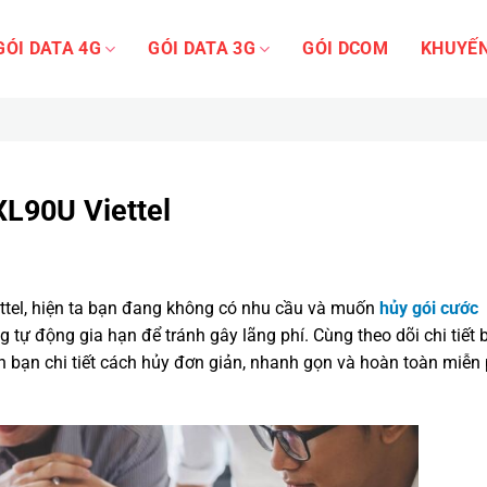
GÓI DATA 4G
GÓI DATA 3G
GÓI DCOM
KHUYẾN
XL90U Viettel
ttel, hiện ta bạn đang không có nhu cầu và muốn
hủy gói cước
ng tự động gia hạn để tránh gây lãng phí. Cùng theo dõi chi tiết 
 bạn chi tiết cách hủy đơn giản, nhanh gọn và hoàn toàn miễn 