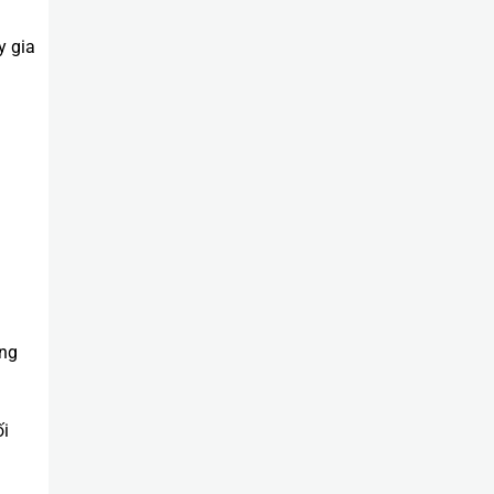
y gia
ăng
ối