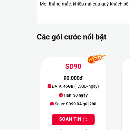
Mọi thắng mắc, khiếu nại của quý khách sẽ
Các gói cước nổi bật
SD90
90.000đ
DATA:
45GB
(1,5GB/ngày)
Hạn:
30 ngày
Soạn:
SD90 DA
gửi
290
SOẠN TIN