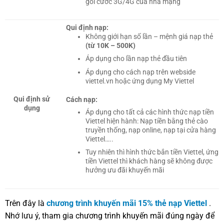
gói cước 3G/4G của nhà mạng
Qui định nạp:
Không giới hạn số lần – mệnh giá nạp thẻ
(từ 10K – 500K)
Áp dụng cho lần nạp thẻ đầu tiên
Áp dụng cho cách nạp trên webside
viettel.vn hoặc ứng dụng My Viettel
Qui định sử
Cách nạp:
dụng
Áp dụng cho tất cả các hình thức nạp tiền
Viettel hiện hành: Nạp tiền bằng thẻ cào
truyền thống, nạp online, nạp tại cửa hàng
Viettel…..
Tuy nhiên thì hình thức bắn tiền Viettel, ứng
tiền Viettel thì khách hàng sẽ không được
hưởng ưu đãi khuyến mãi
Trên đây là
chương trình khuyến mãi 15% thẻ nạp Viettel
.
Nhớ lưu ý, tham gia chương trình khuyến mãi đúng ngày để