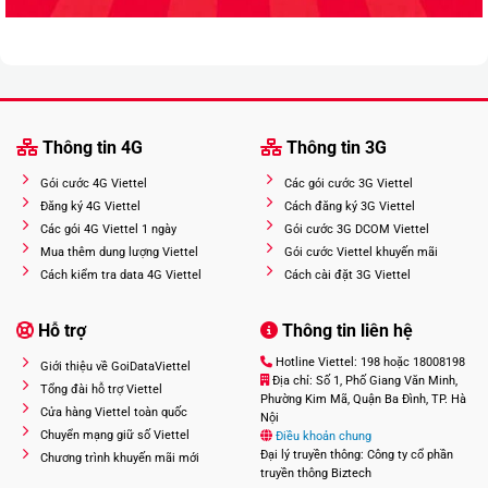
Thông tin 4G
Thông tin 3G
Gói cước 4G Viettel
Các gói cước 3G Viettel
Đăng ký 4G Viettel
Cách đăng ký 3G Viettel
Các gói 4G Viettel 1 ngày
Gói cước 3G DCOM Viettel
Mua thêm dung lượng Viettel
Gói cước Viettel khuyến mãi
Cách kiểm tra data 4G Viettel
Cách cài đặt 3G Viettel
Hỗ trợ
Thông tin liên hệ
Hotline Viettel: 198 hoặc 18008198
Giới thiệu về GoiDataViettel
Địa chỉ: Số 1, Phố Giang Văn Minh,
Tổng đài hỗ trợ Viettel
Phường Kim Mã, Quận Ba Đình, TP. Hà
Cửa hàng Viettel toàn quốc
Nội
Chuyển mạng giữ số Viettel
Điều khoản chung
Đại lý truyền thông: Công ty cổ phần
Chương trình khuyến mãi mới
truyền thông Biztech