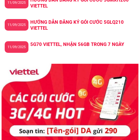
HƯỚNG DẪN ĐĂNG KÝ GÓI CƯỚC 5GMXH200
11/09/2025
VIETTEL
HƯỚNG DẪN ĐĂNG KÝ GÓI CƯỚC 5GLQ210
11/09/2025
VIETTEL
5G70 VIETTEL, NHẬN 56GB TRONG 7 NGÀY
11/09/2025