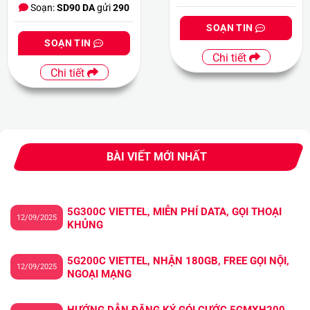
Soạn:
SD90 DA
gửi
290
SOẠN TIN
SOẠN TIN
Chi tiết
Chi tiết
BÀI VIẾT MỚI NHẤT
5G300C VIETTEL, MIỄN PHÍ DATA, GỌI THOẠI
12/09/2025
KHỦNG
5G200C VIETTEL, NHẬN 180GB, FREE GỌI NỘI,
12/09/2025
NGOẠI MẠNG