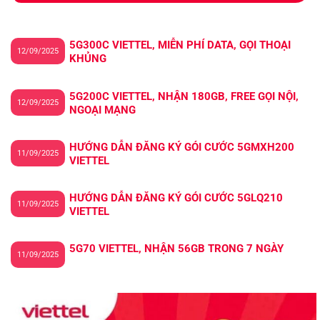
5G300C VIETTEL, MIỄN PHÍ DATA, GỌI THOẠI
12/09/2025
KHỦNG
5G200C VIETTEL, NHẬN 180GB, FREE GỌI NỘI,
12/09/2025
NGOẠI MẠNG
HƯỚNG DẪN ĐĂNG KÝ GÓI CƯỚC 5GMXH200
11/09/2025
VIETTEL
HƯỚNG DẪN ĐĂNG KÝ GÓI CƯỚC 5GLQ210
11/09/2025
VIETTEL
5G70 VIETTEL, NHẬN 56GB TRONG 7 NGÀY
11/09/2025