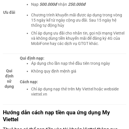
Nạp
500.000đ
nhận
250.000đ
Ưu đãi
Chương trình khuyến mãi được áp dụng trong vòng
15 ngày kể từ ngày cộng ưu đãi. Sau 15 ngày hệ
thống tự động hủy
Chỉ áp dụng ưu đãi cho nhắn tin, gọi nội mạng Viettel
và không dùng tiền khuyến mãi để đăng ký 4G của
MobiFone hay các dịch vụ GTGT khác.
Qui định nạp:
Áp dụng cho lần nạp thẻ đầu tiên trong ngày
Qui
Không quy định mệnh giá
định
sử
Cách nạp:
dụng
Chỉ áp dụng nạp thẻ trên My Viettel hoặc webside
viettel.vn
Hướng dẫn cách nạp tiền qua ứng dụng My
Viettel