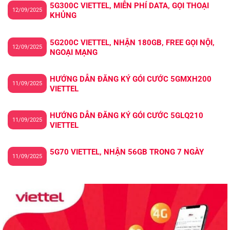
5G300C VIETTEL, MIỄN PHÍ DATA, GỌI THOẠI
12/09/2025
KHỦNG
5G200C VIETTEL, NHẬN 180GB, FREE GỌI NỘI,
12/09/2025
NGOẠI MẠNG
HƯỚNG DẪN ĐĂNG KÝ GÓI CƯỚC 5GMXH200
11/09/2025
VIETTEL
HƯỚNG DẪN ĐĂNG KÝ GÓI CƯỚC 5GLQ210
11/09/2025
VIETTEL
5G70 VIETTEL, NHẬN 56GB TRONG 7 NGÀY
11/09/2025