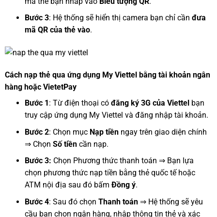
mã thẻ bạn nhấp vào
Biểu tượng QR
.
Bước 3
: Hệ thống sẽ hiển thị camera bạn chỉ cần
đưa
mã QR của thẻ vào
.
Cách nạp thẻ qua ứng dụng My Viettel bằng tài khoản ngân
hàng hoặc VietetPay
Bước 1
: Từ điện thoại có
đăng ký 3G của Viettel
bạn
truy cập ứng dụng My Viettel và đăng nhập tài khoản.
Bước 2
: Chọn mục
Nạp tiền
ngay trên giao diện chính
⇒ Chọn
Số tiền
cần nạp.
Bước 3:
Chọn Phương thức thanh toán ⇒ Bạn lựa
chọn phương thức nạp tiền bằng thẻ quốc tế hoặc
ATM nội địa sau đó bấm
Đồng ý
.
Bước 4
: Sau đó chọn
Thanh toán
⇒ Hệ thống sẽ yêu
cầu bạn chọn ngân hàng, nhập thông tin thẻ và xác