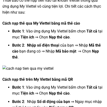
Thuê bao có thể nạp tiền vào tài khoản Viettel thông qua
ứng dụng My Viettel vô cùng tiện lợi. Chi tiết các cách thực
hiện như sau:
Cách nạp thẻ qua My Viettel bằng mã thẻ cào
Bước 1
: Vào ứng dụng My Viettel bấm chọn
Tất cả
tại
mục
Tiện ích
⇒ Chọn
Nạp thẻ cào
.
Bước 2
:
Nhập số điện thoại
của bạn ⇒ Nhập
Mã thẻ
cào
bạn đang có ⇒ Nhập
Mã bảo mật
⇒ Chọn
Nạp
thẻ
.
Cách nạp thẻ trên My Viettel bằng mã QR
Bước 1
: Vào ứng dụng My Viettel bấm chọn
Tất cả
tại
mục
Tiện ích
⇒ Chọn
Nạp thẻ cào
.
Bước 2
: Nhập
Số di động của bạn
⇒ Ngay mục nhập