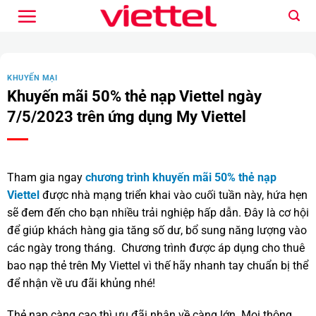
Bỏ
qua
nội
dung
KHUYẾN MẠI
Khuyến mãi 50% thẻ nạp Viettel ngày
7/5/2023 trên ứng dụng My Viettel
Tham gia ngay
chương trình khuyến mãi 50% thẻ nạp
Viettel
được nhà mạng triển khai vào cuối tuần này, hứa hẹn
sẽ đem đến cho bạn nhiều trải nghiệp hấp dẫn. Đây là cơ hội
để giúp khách hàng gia tăng số dư, bổ sung năng lượng vào
các ngày trong tháng. Chương trình được áp dụng cho thuê
bao nạp thẻ trên My Viettel vì thế hãy nhanh tay chuẩn bị thể
để nhận về ưu đãi khủng nhé!
Thẻ nạp càng cao thì ưu đãi nhận về càng lớn. Mọi thông