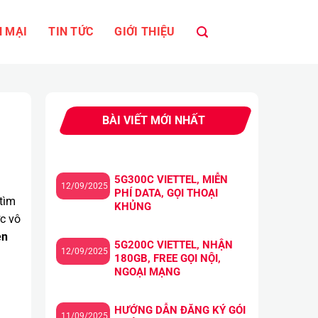
 MẠI
TIN TỨC
GIỚI THIỆU
BÀI VIẾT MỚI NHẤT
5G300C VIETTEL, MIỄN
12/09/2025
PHÍ DATA, GỌI THOẠI
tìm
KHỦNG
ớc vô
ễn
5G200C VIETTEL, NHẬN
12/09/2025
180GB, FREE GỌI NỘI,
NGOẠI MẠNG
HƯỚNG DẪN ĐĂNG KÝ GÓI
11/09/2025