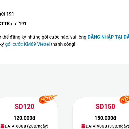
gửi
191
KTTK
gửi
191
ó thể đăng ký những gói cước nào, vui lòng
ĐĂNG NHẬP TẠI Đ
 ký
gói cước KM69 Viettel
thành công!
SD120
SD150
120.000đ
150.000đ
DATA:
60GB
(2GB/ngày)
DATA:
90GB
(3GB/ngày