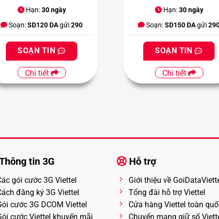
Hạn:
30 ngày
Hạn:
30 ngày
Soạn:
SD120 DA
gửi
290
Soạn:
SD150 DA
gửi
29
SOẠN TIN
SOẠN TIN
Chi tiết
Chi tiết
Thông tin 3G
Hỗ trợ
Các gói cước 3G Viettel
Giới thiệu về GoiDataViett
Cách đăng ký 3G Viettel
Tổng đài hỗ trợ Viettel
Gói cước 3G DCOM Viettel
Cửa hàng Viettel toàn quố
Gói cước Viettel khuyến mãi
Chuyển mạng giữ số Viett