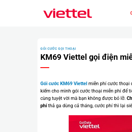
Bỏ
qua
nội
dung
GÓI CƯỚC GỌI THOẠI
KM69 Viettel gọi điện mi
Gói cước KM69 Viettel
miễn phí cước thoại 
kiếm cho mình gói cước thoại miễn phí để ti
cùng tuyệt vời mà bạn không được bỏ lỡ.
Ch
phí
thả ga dùng cả tháng, cước phí thì lại 