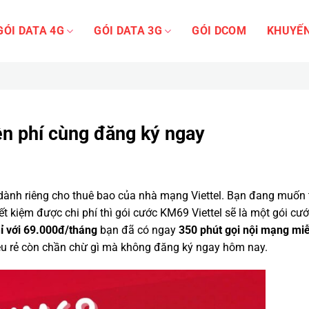
GÓI DATA 4G
GÓI DATA 3G
GÓI DCOM
KHUYẾN
ễn phí cùng đăng ký ngay
dành riêng cho thuê bao của nhà mạng Viettel. Bạn đang muốn 
ết kiệm được chi phí thì gói cước KM69 Viettel sẽ là một gói cư
ỉ với 69.000đ/tháng
bạn đã có ngay
350 phút gọi nội mạng mi
siêu rẻ còn chần chừ gì mà không đăng ký ngay hôm nay.