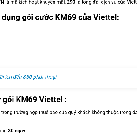
TN
là mã kích hoạt khuyến mãi,
290
là tổng đài dịch vụ của Viett
ử dụng gói cước KM69 của Viettel:
i lên đến 850 phút thoại
 gói KM69 Viettel :
 trong trường hợp thuê bao của quý khách không thuộc trong d
ong
30 ngày