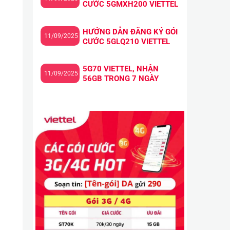
CƯỚC 5GMXH200 VIETTEL
HƯỚNG DẪN ĐĂNG KÝ GÓI
11/09/2025
CƯỚC 5GLQ210 VIETTEL
5G70 VIETTEL, NHẬN
11/09/2025
56GB TRONG 7 NGÀY