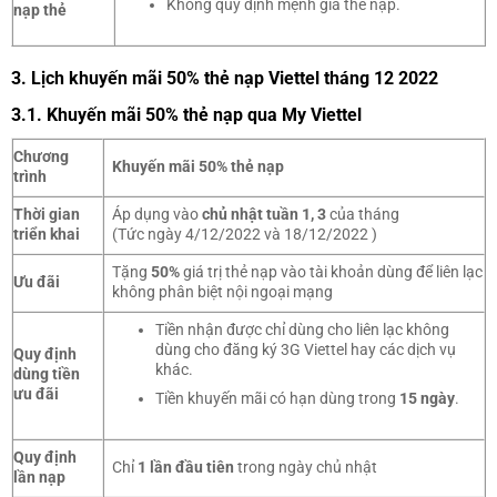
Không quy định mệnh giá thẻ nạp.
nạp thẻ
3. Lịch khuyến mãi 50% thẻ nạp Viettel tháng 12 2022
3.1. Khuyến mãi 50% thẻ nạp qua My Viettel
Chương
Khuyến mãi 50% thẻ nạp
trình
Thời gian
Áp dụng vào
chủ nhật tuần 1, 3
của tháng
triển khai
(Tức ngày 4/12/2022 và 18/12/2022 )
Tặng
50%
giá trị thẻ nạp vào tài khoản dùng để liên lạc
Ưu đãi
không phân biệt nội ngoại mạng
Tiền nhận được chỉ dùng cho liên lạc không
dùng cho đăng ký 3G Viettel hay các dịch vụ
Quy định
khác.
dùng tiền
ưu đãi
Tiền khuyến mãi có hạn dùng trong
15 ngày
.
Quy định
Chỉ
1 lần đầu tiên
trong ngày chủ nhật
lần nạp