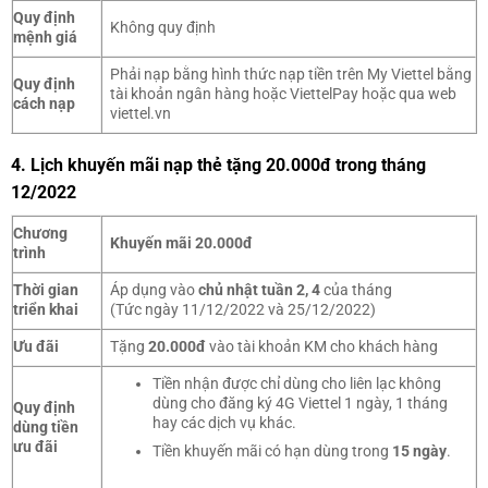
Quy định
Không quy định
mệnh giá
Phải nạp bằng hình thức nạp tiền trên My Viettel bằng
Quy định
tài khoản ngân hàng hoặc ViettelPay hoặc qua web
cách nạp
viettel.vn
4. Lịch khuyến mãi nạp thẻ tặng 20.000đ trong tháng
12/2022
Chương
Khuyến mãi 20.000đ
trình
Thời gian
Áp dụng vào
chủ nhật tuần 2, 4
của tháng
triển khai
(Tức ngày 11/12/2022 và 25/12/2022)
Ưu đãi
Tặng
20.000đ
vào tài khoản KM cho khách hàng
Tiền nhận được chỉ dùng cho liên lạc không
dùng cho đăng ký 4G Viettel 1 ngày, 1 tháng
Quy định
hay các dịch vụ khác.
dùng tiền
ưu đãi
Tiền khuyến mãi có hạn dùng trong
15 ngày
.