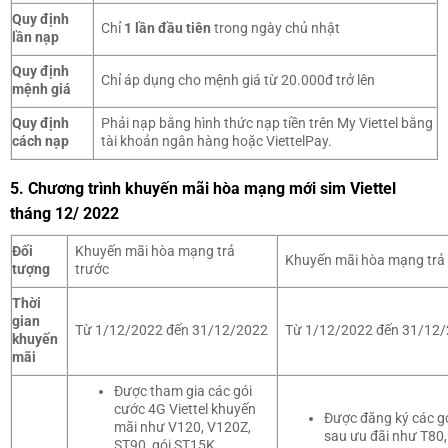
Quy định
Chỉ
1 lần đầu tiên
trong ngày chủ nhật
lần nạp
Quy định
Chỉ áp dụng cho mệnh giá từ 20.000đ trở lên
mệnh giá
Quy định
Phải nạp bằng hình thức nạp tiền trên My Viettel bằng
cách nạp
tài khoản ngân hàng hoặc ViettelPay.
5. Chương trình khuyến mãi hòa mạng mới sim Viettel
tháng 12/ 2022
Đối
Khuyến mãi hòa mạng trả
Khuyến mãi hòa mạng trả
tượng
trước
Thời
gian
Từ 1/12/2022 đến 31/12/2022
Từ 1/12/2022 đến 31/12
khuyến
mãi
Được tham gia các gói
cước 4G Viettel khuyến
Được đăng ký các gó
mãi như V120, V120Z,
sau ưu đãi như T80,
ST90, gói ST15K