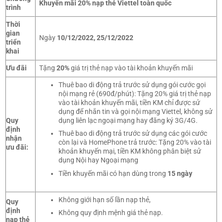
Khuyến mãi 20% nạp thẻ Viettel toàn quốc
trình
Thời
gian
Ngày
10/12/2022, 25/12/2022
triển
khai
Ưu đãi
Tặng
20%
giá trị thẻ nạp vào tài khoản khuyến mãi
Thuê bao di động trả trước sử dụng gói cước gọi
nội mạng rẻ (690đ/phút): Tặng 20% giá trị thẻ nạp
vào tài khoản khuyến mãi, tiền KM chỉ được sử
dụng để nhắn tin và gọi nội mạng Viettel, không sử
Quy
dụng liên lạc ngoại mạng hay đăng ký 3G/4G.
định
Thuê bao di động trả trước sử dụng các gói cước
nhận
còn lại và HomePhone trả trước: Tặng 20% vào tài
ưu đãi:
khoản khuyến mại, tiền KM không phân biệt sử
dụng Nội hay Ngoại mạng
Tiền khuyến mãi có hạn dùng trong
15 ngày
Không giới hạn số lần nạp thẻ,
Quy
định
Không quy định mệnh giá thẻ nạp.
nạp thẻ