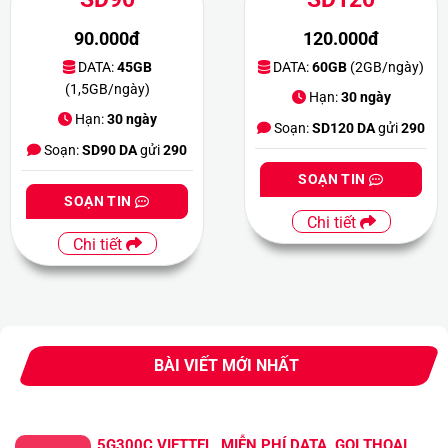
90.000đ
120.000đ
DATA:
45GB
DATA:
60GB
(2GB/ngày)
(1,5GB/ngày)
Hạn:
30 ngày
Hạn:
30 ngày
Soạn:
SD120 DA
gửi
290
Soạn:
SD90 DA
gửi
290
SOẠN TIN
SOẠN TIN
Chi tiết
Chi tiết
BÀI VIẾT MỚI NHẤT
5G300C VIETTEL, MIỄN PHÍ DATA, GỌI THOẠI