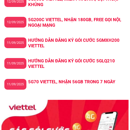
12/09/2025
KHỦNG
5G200C VIETTEL, NHẬN 180GB, FREE GỌI NỘI,
12/09/2025
NGOẠI MẠNG
HƯỚNG DẪN ĐĂNG KÝ GÓI CƯỚC 5GMXH200
11/09/2025
VIETTEL
HƯỚNG DẪN ĐĂNG KÝ GÓI CƯỚC 5GLQ210
11/09/2025
VIETTEL
5G70 VIETTEL, NHẬN 56GB TRONG 7 NGÀY
11/09/2025