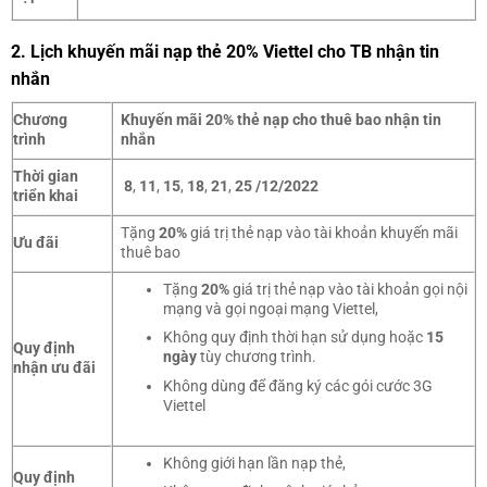
2. Lịch khuyến mãi nạp thẻ 20% Viettel cho TB nhận tin
nhắn
Chương
Khuyến mãi 20% thẻ nạp cho thuê bao nhận tin
trình
nhắn
Thời gian
8
,
11
,
15
,
18
,
21
,
25 /12/2022
triển khai
Tặng
20%
giá trị thẻ nạp vào tài khoản khuyến mãi
Ưu đãi
thuê bao
Tặng
20%
giá trị thẻ nạp vào tài khoản gọi nội
mạng và gọi ngoại mạng Viettel,
Không quy định thời hạn sử dụng hoặc
15
Quy định
ngày
tùy chương trình.
nhận ưu đãi
Không dùng để đăng ký các gói cước 3G
Viettel
Không giới hạn lần nạp thẻ,
Quy định