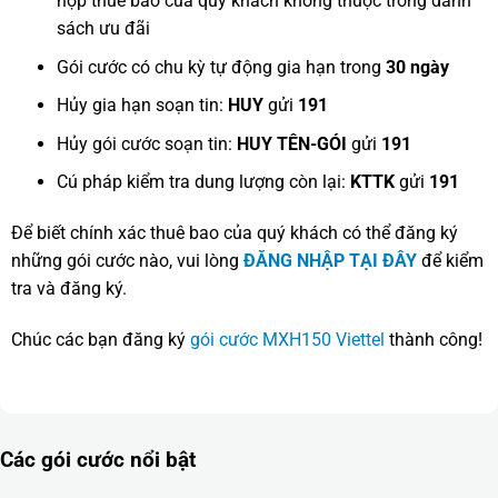
hợp thuê bao của quý khách không thuộc trong danh
sách ưu đãi
Gói cước có chu kỳ tự động gia hạn trong
30 ngày
Hủy gia hạn soạn tin:
HUY
gửi
191
Hủy gói cước soạn tin:
HUY TÊN-GÓI
gửi
191
Cú pháp kiểm tra dung lượng còn lại:
KTTK
gửi
191
Để biết chính xác thuê bao của quý khách có thể đăng ký
những gói cước nào, vui lòng
ĐĂNG NHẬP TẠI ĐÂY
để kiểm
tra và đăng ký.
Chúc các bạn đăng ký
gói cước MXH150 Viettel
thành công!
Các gói cước nổi bật