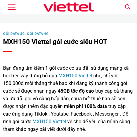
Bỏ
qua
nội
dung
GÓI DATA 3G
,
GÓI DATA 4G
MXH150 Viettel gói cước siêu HOT
Bạn đang tìm kiếm 1 gói cước có ưu đãi sử dụng mạng xã
hội free vậy đừng bỏ qua
MXH150 Viettel
nhé, chỉ với
150.000đ mỗi tháng thuê bao khi đăng ký thành công gói
cước sẽ được nhận ngay
45GB tốc độ cao
truy cập cả tháng
và ưu đãi gọi vô cùng hấp dẫn, chưa hết thuê bao sẽ còn
được nhận thêm đặc quyền
miễn phí 100% data
truy cập
các ứng dụng Tiktok., Youtube, Facebook , Messenger . Để
rinh gói cước
MXH150 Viettel
về cho dế yêu của mình cùng
tham khảo ngay bài viết dưới đây nhé.