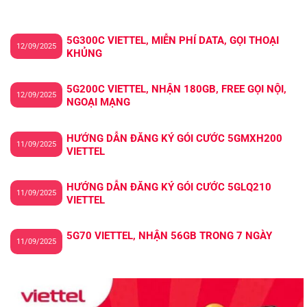
5G300C VIETTEL, MIỄN PHÍ DATA, GỌI THOẠI
12/09/2025
KHỦNG
5G200C VIETTEL, NHẬN 180GB, FREE GỌI NỘI,
12/09/2025
NGOẠI MẠNG
HƯỚNG DẪN ĐĂNG KÝ GÓI CƯỚC 5GMXH200
11/09/2025
VIETTEL
HƯỚNG DẪN ĐĂNG KÝ GÓI CƯỚC 5GLQ210
11/09/2025
VIETTEL
5G70 VIETTEL, NHẬN 56GB TRONG 7 NGÀY
11/09/2025