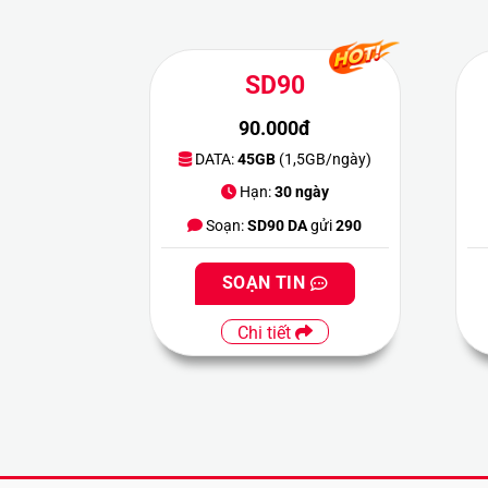
SD90
90.000đ
DATA:
45GB
(1,5GB/ngày)
Hạn:
30 ngày
Soạn:
SD90 DA
gửi
290
SOẠN TIN
Chi tiết