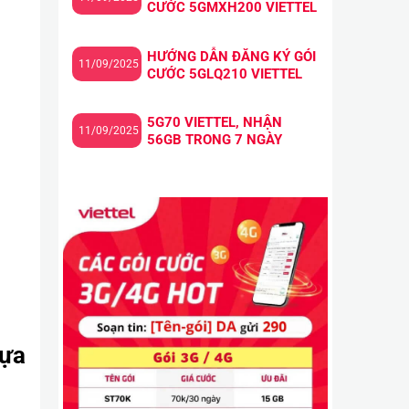
CƯỚC 5GMXH200 VIETTEL
HƯỚNG DẪN ĐĂNG KÝ GÓI
11/09/2025
CƯỚC 5GLQ210 VIETTEL
5G70 VIETTEL, NHẬN
11/09/2025
56GB TRONG 7 NGÀY
lựa