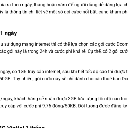
chia ra theo ngày, tháng hoặc năm để người dùng dễ dàng lựa c
 là thông tin chi tiết về một số gói cước nổi bật, cùng khám ph
 1 ngày
ầu sử dụng mạng internet thì có thể lựa chọn các gói cước Dco
các gói này là trong 24h và cước phí khá rẻ. Cụ thể, có 2 gói cướ
ngày, có 1GB truy cập internet, sau khi hết tốc độ cao thì được t
50GB. Tuy nhiên, gói cước này sẽ chỉ dành cho các thuê bao D
.
g/ngày, khách hàng sẽ nhận được 3GB lưu lượng tốc độ cao tro
 truy cập với cước phí 9.76 đồng/50KB. Đối tượng được đăng ký 