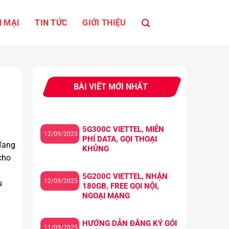
 MẠI
TIN TỨC
GIỚI THIỆU
BÀI VIẾT MỚI NHẤT
5G300C VIETTEL, MIỄN
12/09/2025
PHÍ DATA, GỌI THOẠI
đang
KHỦNG
cho
5G200C VIETTEL, NHẬN
12/09/2025
ù
180GB, FREE GỌI NỘI,
NGOẠI MẠNG
HƯỚNG DẪN ĐĂNG KÝ GÓI
11/09/2025