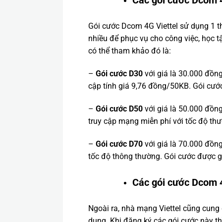
Các gói cước Dcom 4
Gói cước Dcom 4G Viettel sử dụng 1
nhiều để phục vụ cho công việc, học t
có thể tham khảo đó là:
–
Gói cước D30
với giá là 30.000 đồn
cập tính giá 9,76 đồng/50KB. Gói cướ
–
Gói cước D50
với giá là 50.000 đồng
truy cập mạng miễn phí với tốc độ th
–
Gói cước D70
với giá là 70.000 đồn
tốc độ thông thường. Gói cước được g
Các gói cước Dcom 
Ngoài ra, nhà mạng Viettel cũng cung 
dụng. Khi đăng ký các gói cước này thì