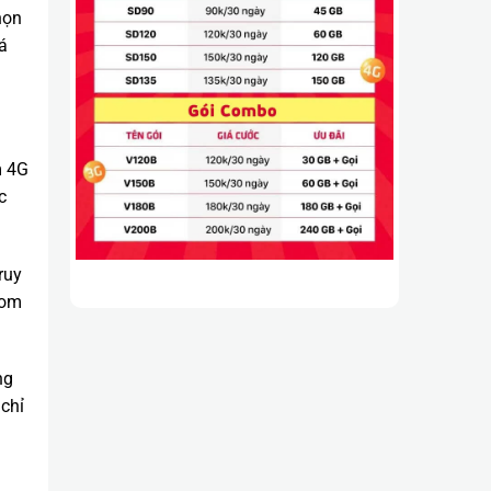
họn
á
m 4G
c
ruy
com
ng
chỉ