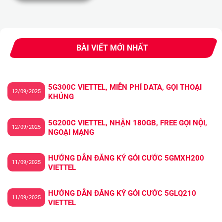
BÀI VIẾT MỚI NHẤT
5G300C VIETTEL, MIỄN PHÍ DATA, GỌI THOẠI
12/09/2025
KHỦNG
5G200C VIETTEL, NHẬN 180GB, FREE GỌI NỘI,
12/09/2025
NGOẠI MẠNG
HƯỚNG DẪN ĐĂNG KÝ GÓI CƯỚC 5GMXH200
11/09/2025
VIETTEL
HƯỚNG DẪN ĐĂNG KÝ GÓI CƯỚC 5GLQ210
11/09/2025
VIETTEL