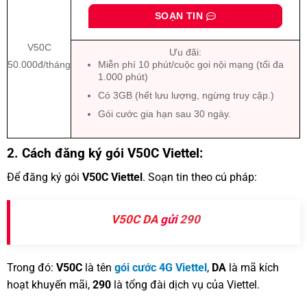
SOẠN TIN
V50C
Ưu đãi:
50.000đ/tháng
Miễn phí 10 phút/cuộc gọi nội mạng (tối đa
1.000 phút)
Có 3GB (hết lưu lượng, ngừng truy cập.)
Gói cước gia hạn sau 30 ngày.
2. Cách đăng ký gói V50C Viettel:
Để đăng ký gói
V50C Viettel
. Soạn tin theo cú pháp:
V50C DA
gửi
290
Trong đó:
V50C
là tên
gói cước 4G Viettel
,
DA
là mã kích
hoạt khuyến mãi,
290
là tổng đài dịch vụ của Viettel.