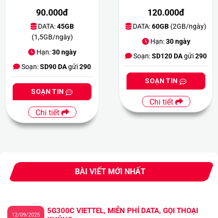
90.000đ
120.000đ
DATA:
45GB
DATA:
60GB
(2GB/ngày)
(1,5GB/ngày)
Hạn:
30 ngày
Hạn:
30 ngày
Soạn:
SD120 DA
gửi
290
Soạn:
SD90 DA
gửi
290
SOẠN TIN
SOẠN TIN
Chi tiết
Chi tiết
BÀI VIẾT MỚI NHẤT
5G300C VIETTEL, MIỄN PHÍ DATA, GỌI THOẠI
12/09/2025