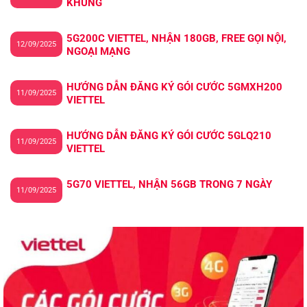
KHỦNG
5G200C VIETTEL, NHẬN 180GB, FREE GỌI NỘI,
12/09/2025
NGOẠI MẠNG
HƯỚNG DẪN ĐĂNG KÝ GÓI CƯỚC 5GMXH200
11/09/2025
VIETTEL
HƯỚNG DẪN ĐĂNG KÝ GÓI CƯỚC 5GLQ210
11/09/2025
VIETTEL
5G70 VIETTEL, NHẬN 56GB TRONG 7 NGÀY
11/09/2025