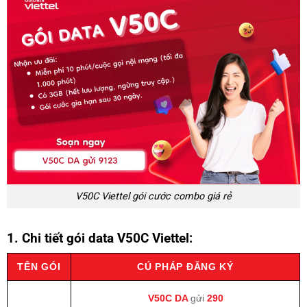
V50C Viettel gói cước combo giá rẻ
1. Chi tiết gói data V50C Viettel:
TÊN GÓI
CÚ PHÁP ĐĂNG KÝ
V50C
DA
gửi
290