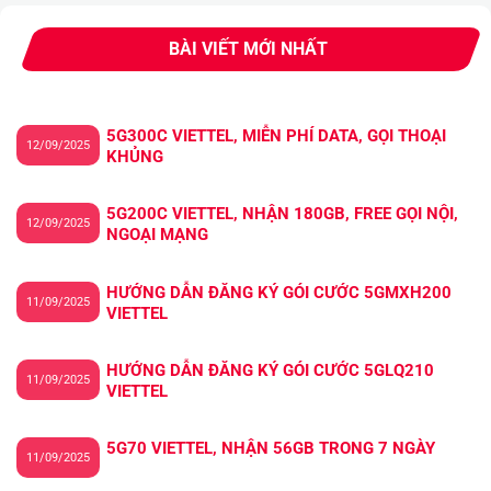
BÀI VIẾT MỚI NHẤT
5G300C VIETTEL, MIỄN PHÍ DATA, GỌI THOẠI
12/09/2025
KHỦNG
5G200C VIETTEL, NHẬN 180GB, FREE GỌI NỘI,
12/09/2025
NGOẠI MẠNG
HƯỚNG DẪN ĐĂNG KÝ GÓI CƯỚC 5GMXH200
11/09/2025
VIETTEL
HƯỚNG DẪN ĐĂNG KÝ GÓI CƯỚC 5GLQ210
11/09/2025
VIETTEL
5G70 VIETTEL, NHẬN 56GB TRONG 7 NGÀY
11/09/2025