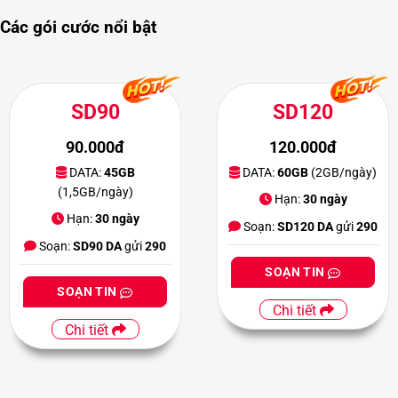
Các gói cước nổi bật
SD90
SD120
90.000đ
120.000đ
DATA:
45GB
DATA:
60GB
(2GB/ngày)
(1,5GB/ngày)
Hạn:
30 ngày
Hạn:
30 ngày
Soạn:
SD120 DA
gửi
290
Soạn:
SD90 DA
gửi
290
SOẠN TIN
SOẠN TIN
Chi tiết
Chi tiết