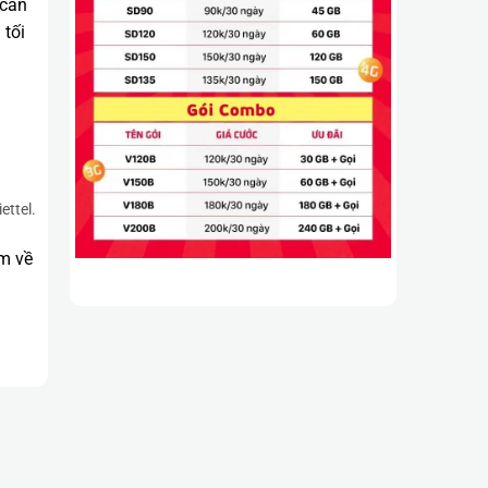
 cần
 tối
ettel.
êm về