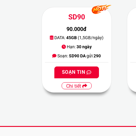
SD90
90.000đ
DATA:
45GB
(1,5GB/ngày)
Hạn:
30 ngày
Soạn:
SD90 DA
gửi
290
SOẠN TIN
Chi tiết