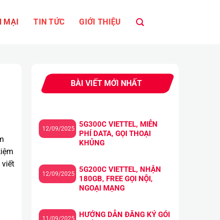
 MẠI
TIN TỨC
GIỚI THIỆU
BÀI VIẾT MỚI NHẤT
5G300C VIETTEL, MIỄN
12/09/2025
PHÍ DATA, GỌI THOẠI
ằm
KHỦNG
kiệm
 viết
5G200C VIETTEL, NHẬN
12/09/2025
180GB, FREE GỌI NỘI,
NGOẠI MẠNG
HƯỚNG DẪN ĐĂNG KÝ GÓI
11/09/2025