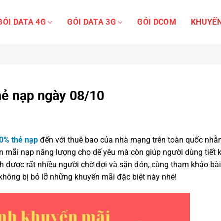
GÓI DATA 4G
GÓI DATA 3G
GÓI DCOM
KHUYẾN
hẻ nạp ngày 08/10
0% thẻ nạp
đến với thuê bao của nhà mạng trên toàn quốc nh
 mãi nạp năng lượng cho dế yêu mà còn giúp người dùng tiết 
nh được rất nhiều người chờ đợi và săn đón, cùng tham khảo bài
 không bị bỏ lỡ những khuyến mãi đặc biệt này nhé!