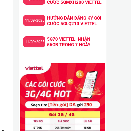
CƯỚC 5GMXH200 VIETTEL
HƯỚNG DẪN ĐĂNG KÝ GÓI
11/09/2025
CƯỚC 5GLQ210 VIETTEL
5G70 VIETTEL, NHẬN
11/09/2025
56GB TRONG 7 NGÀY