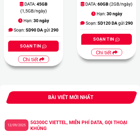
DATA:
45GB
DATA:
60GB
(2GB/ngày)
(1,5GB/ngày)
Hạn:
30 ngày
Hạn:
30 ngày
Soạn:
SD120 DA
gửi
290
Soạn:
SD90 DA
gửi
290
SOẠN TIN
SOẠN TIN
Chi tiết
Chi tiết
BÀI VIẾT MỚI NHẤT
5G300C VIETTEL, MIỄN PHÍ DATA, GỌI THOẠI
12/09/2025
KHỦNG