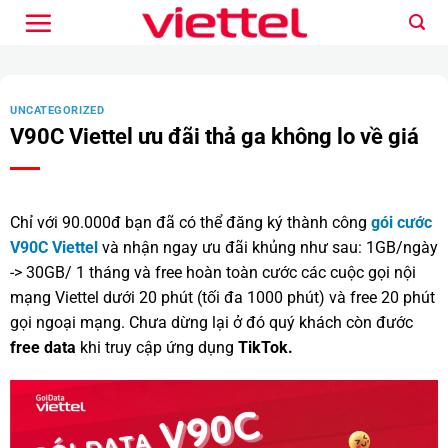
Bỏ
qua
nội
dung
UNCATEGORIZED
V90C Viettel ưu đãi thả ga không lo về giá
Chỉ với 90.000đ bạn đã có thể đăng ký thành công
gói cước
V90C Viettel
và nhận ngay ưu đãi khủng như sau: 1GB/ngày
-> 30GB/ 1 tháng và free hoàn toàn cước các cuộc gọi nội
mạng Viettel dưới 20 phút (tối đa 1000 phút) và free 20 phút
gọi ngoại mạng. Chưa dừng lại ở đó quý khách còn đước
free data
khi truy cập ứng dụng
TikTok.