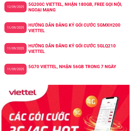
5G200C VIETTEL, NHẬN 180GB, FREE GỌI NỘI,
12/09/2025
NGOẠI MẠNG
HƯỚNG DẪN ĐĂNG KÝ GÓI CƯỚC 5GMXH200
11/09/2025
VIETTEL
HƯỚNG DẪN ĐĂNG KÝ GÓI CƯỚC 5GLQ210
11/09/2025
VIETTEL
5G70 VIETTEL, NHẬN 56GB TRONG 7 NGÀY
11/09/2025