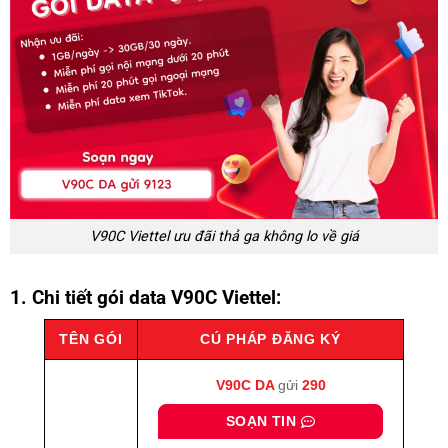
V90C Viettel ưu đãi thả ga không lo về giá
1. Chi tiết gói data V90C Viettel:
TÊN GÓI
CÚ PHÁP ĐĂNG KÝ
V90C
DA
gửi
290
SOẠN TIN